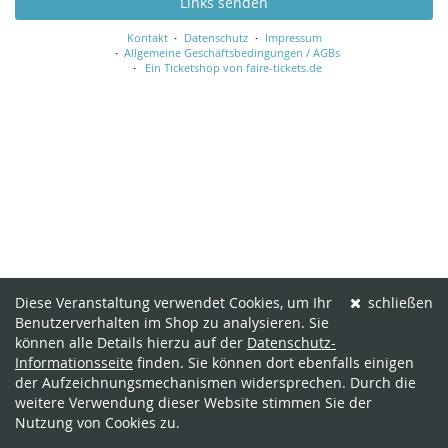
Links senden
Kontakt
Datenschutz
Impressum
Allgemeine Geschäftsbedingungen / AGBs
Ein Ticketshop von faire-tickets.de
Diese Veranstaltung verwendet Cookies, um Ihr
schließen
Benutzerverhalten im Shop zu analysieren. Sie
können alle Details hierzu auf der
Datenschutz-
Informationsseite
finden. Sie können dort ebenfalls einigen
der Aufzeichnungsmechanismen widersprechen. Durch die
weitere Verwendung dieser Website stimmen Sie der
Nutzung von Cookies zu.