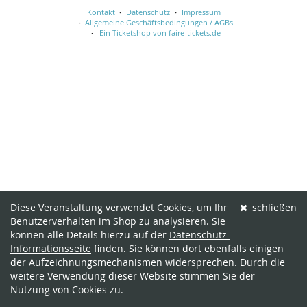
Kontakt
Datenschutz
Impressum
Allgemeine Geschäftsbedingungen / AGBs
Ein Ticketshop von faire-tickets.de
Diese Veranstaltung verwendet Cookies, um Ihr
schließen
Benutzerverhalten im Shop zu analysieren. Sie
können alle Details hierzu auf der
Datenschutz-
Informationsseite
finden. Sie können dort ebenfalls einigen
der Aufzeichnungsmechanismen widersprechen. Durch die
weitere Verwendung dieser Website stimmen Sie der
Nutzung von Cookies zu.