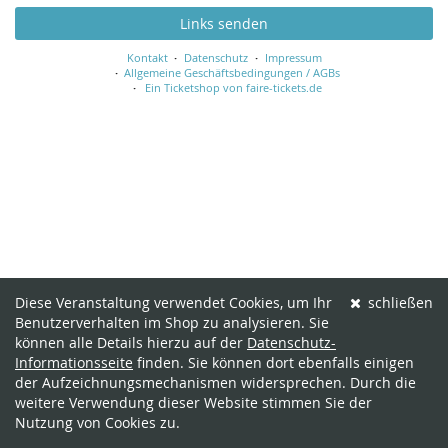
Links senden
Kontakt
Datenschutz
Impressum
Allgemeine Geschäftsbedingungen / AGBs
Ein Ticketshop von faire-tickets.de
Diese Veranstaltung verwendet Cookies, um Ihr
schließen
Benutzerverhalten im Shop zu analysieren. Sie
können alle Details hierzu auf der
Datenschutz-
Informationsseite
finden. Sie können dort ebenfalls einigen
der Aufzeichnungsmechanismen widersprechen. Durch die
weitere Verwendung dieser Website stimmen Sie der
Nutzung von Cookies zu.