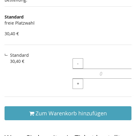
Produkte
Standard
Unkategorisierte
freie Platzwahl
Produkte
30,40 €
Standard
30,40 €
Menge
-
+
Zum Warenkorb hinzufügen