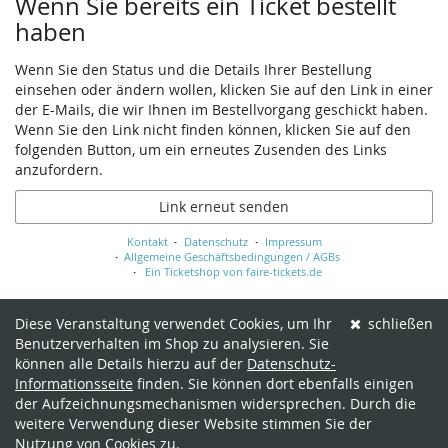
Wenn Sie bereits ein Ticket bestellt
haben
Wenn Sie den Status und die Details Ihrer Bestellung
einsehen oder ändern wollen, klicken Sie auf den Link in einer
der E-Mails, die wir Ihnen im Bestellvorgang geschickt haben.
Wenn Sie den Link nicht finden können, klicken Sie auf den
folgenden Button, um ein erneutes Zusenden des Links
anzufordern.
Link erneut senden
Kontakt
Datenschutz
Impressum
Allgemeine Geschäftsbedingungen / AGBs
Ein Ticketshop von faire-tickets.de
Diese Veranstaltung verwendet Cookies, um Ihr
schließen
Benutzerverhalten im Shop zu analysieren. Sie
können alle Details hierzu auf der
Datenschutz-
Informationsseite
finden. Sie können dort ebenfalls einigen
der Aufzeichnungsmechanismen widersprechen. Durch die
weitere Verwendung dieser Website stimmen Sie der
Nutzung von Cookies zu.