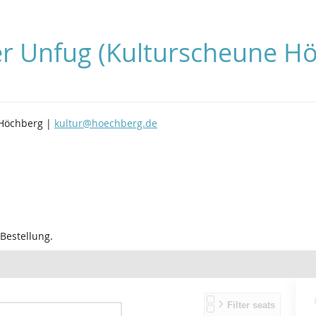
ber Unfug (Kulturscheune H
 Höchberg |
kultur@hoechberg.de
 Bestellung.
A
S