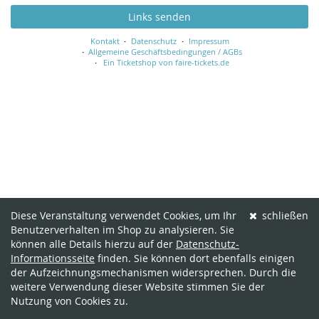
Links senden
Kontakt
Datenschutz
Impressum
Allgemeine Geschäftsbedingungen / AGBs
Ein Ticketshop von faire-tickets.de
Diese Veranstaltung verwendet Cookies, um Ihr
schließen
Benutzerverhalten im Shop zu analysieren. Sie
können alle Details hierzu auf der
Datenschutz-
Informationsseite
finden. Sie können dort ebenfalls einigen
der Aufzeichnungsmechanismen widersprechen. Durch die
weitere Verwendung dieser Website stimmen Sie der
Nutzung von Cookies zu.