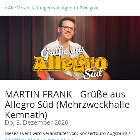
Zum
« Alle Veranstaltungen von Agentur Zweigold
Haupt-
Inhalt
springen
MARTIN FRANK - Grüße aus
Allegro Süd (Mehrzweckhalle
Kemnath)
Do, 3. Dezember 2026
Dieses Event wird veranstaltet von: Konzertbüro Augsburg /
info@konzertbuero-augsburg.de