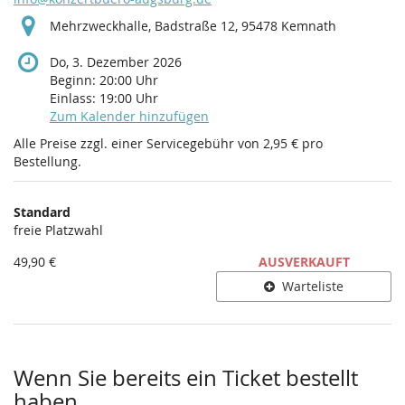
Mehrzweckhalle, Badstraße 12, 95478 Kemnath
Do, 3. Dezember 2026
Beginn:
20:00
Uhr
Einlass:
19:00
Uhr
Zum Kalender hinzufügen
Alle Preise zzgl. einer Servicegebühr von 2,95 € pro
Bestellung.
Produkte
Standard
Unkategorisierte
freie Platzwahl
Produkte
49,90 €
AUSVERKAUFT
Warteliste
Wenn Sie bereits ein Ticket bestellt
haben