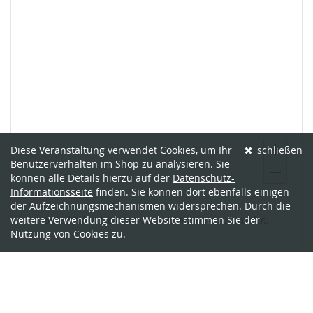
Diese Veranstaltung verwendet Cookies, um Ihr
schließen
Benutzerverhalten im Shop zu analysieren. Sie
können alle Details hierzu auf der
Datenschutz-
Informationsseite
finden. Sie können dort ebenfalls einigen
Ausgewählte
der Aufzeichnungsmechanismen widersprechen. Durch die
Bitte klicken Sie einen Sitz an, um ihn auszuwählen.
weitere Verwendung dieser Website stimmen Sie der
Sitze
Nutzung von Cookies zu.
Produkte
Wenn Sie bereits ein Ticket bestellt
haben