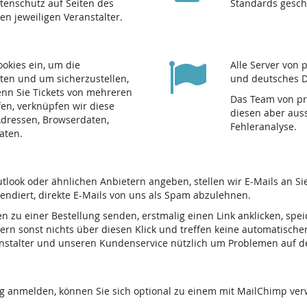
atenschutz auf Seiten des
Standards gesch
den jeweiligen Veranstalter.
ookies ein, um die
Alle Server von 
ten und um sicherzustellen,
und deutsches D
nn Sie Tickets von mehreren
Das Team von pre
fen, verknüpfen wir diese
diesen aber auss
-Adressen, Browserdaten,
Fehleranalyse.
aten.
tlook oder ähnlichen Anbietern angeben, stellen wir E-Mails an S
tendiert, direkte E-Mails von uns als Spam abzulehnen.
en zu einer Bestellung senden, erstmalig einen Link anklicken, spe
ern sonst nichts über diesen Klick und treffen keine automatische
ranstalter und unseren Kundenservice nützlich um Problemen auf 
ng anmelden, können Sie sich optional zu einem mit MailChimp ve