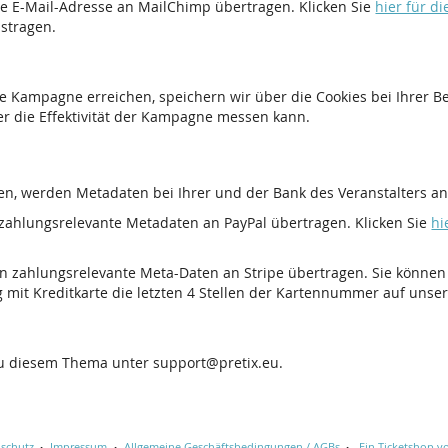
e E-Mail-Adresse an MailChimp übertragen. Klicken Sie
hier für d
ustragen.
e Kampagne erreichen, speichern wir über die Cookies bei Ihrer 
er die Effektivität der Kampagne messen kann.
n, werden Metadaten bei Ihrer und der Bank des Veranstalters anf
zahlungsrelevante Metadaten an PayPal übertragen. Klicken Sie
hi
n zahlungsrelevante Meta-Daten an Stripe übertragen. Sie können
g mit Kreditkarte die letzten 4 Stellen der Kartennummer auf unse
zu diesem Thema unter support@pretix.eu.
schutz
Impressum
Allgemeine Geschäftsbedingungen / AGBs
Ein Ticketshop vo