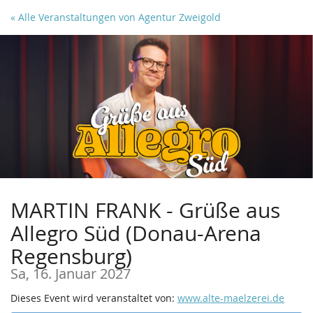
Zum
« Alle Veranstaltungen von Agentur Zweigold
Haupt-
Inhalt
springen
MARTIN FRANK - Grüße aus
Allegro Süd (Donau-Arena
Regensburg)
Sa, 16. Januar 2027
Dieses Event wird veranstaltet von:
www.alte-maelzerei.de