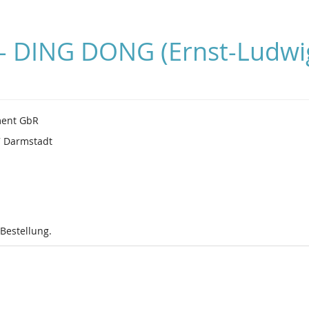
r - DING DONG (Ernst-Ludwi
nment GbR
7 Darmstadt
 Bestellung.