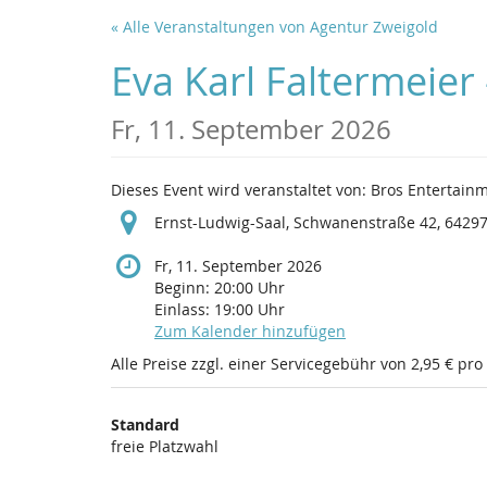
Zum
« Alle Veranstaltungen von Agentur Zweigold
Haupt-
Inhalt
Eva Karl Faltermeie
springen
Fr, 11. September 2026
Dieses Event wird veranstaltet von: Bros Entertai
Ernst-Ludwig-Saal, Schwanenstraße 42, 6429
Fr, 11. September 2026
Beginn:
20:00
Uhr
Einlass:
19:00
Uhr
Zum Kalender hinzufügen
Alle Preise zzgl. einer Servicegebühr von 2,95 € pro
Produkte
Standard
Unkategorisierte
freie Platzwahl
Produkte