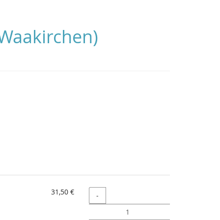
 Waakirchen)
31,50 €
Menge
-