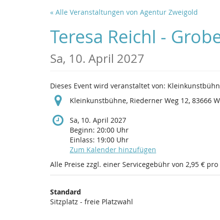
Zum
« Alle Veranstaltungen von Agentur Zweigold
Haupt-
Inhalt
Teresa Reichl - Gro
springen
Sa, 10. April 2027
Dieses Event wird veranstaltet von: Kleinkunstbühn
Kleinkunstbühne, Riederner Weg 12, 83666 
Sa, 10. April 2027
Beginn:
20:00
Uhr
Einlass:
19:00
Uhr
Zum Kalender hinzufügen
Alle Preise zzgl. einer Servicegebühr von 2,95 € pro
Produkte
Standard
Unkategorisierte
Sitzplatz - freie Platzwahl
Produkte