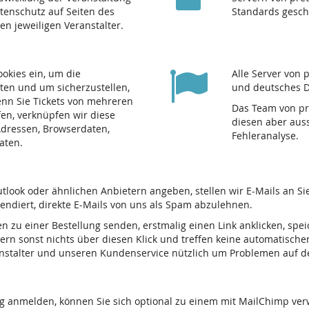
atenschutz auf Seiten des
Standards gesch
den jeweiligen Veranstalter.
ookies ein, um die
Alle Server von 
ten und um sicherzustellen,
und deutsches D
nn Sie Tickets von mehreren
Das Team von pre
fen, verknüpfen wir diese
diesen aber auss
-Adressen, Browserdaten,
Fehleranalyse.
aten.
tlook oder ähnlichen Anbietern angeben, stellen wir E-Mails an S
tendiert, direkte E-Mails von uns als Spam abzulehnen.
en zu einer Bestellung senden, erstmalig einen Link anklicken, spe
ern sonst nichts über diesen Klick und treffen keine automatische
ranstalter und unseren Kundenservice nützlich um Problemen auf 
ng anmelden, können Sie sich optional zu einem mit MailChimp ve