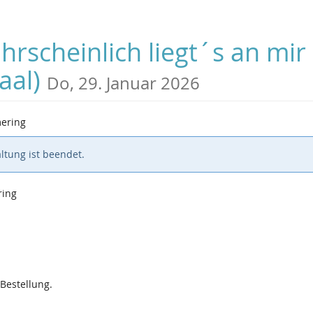
rscheinlich liegt´s an mir 
aal)
Do, 29. Januar 2026
mering
ltung ist beendet.
ring
 Bestellung.