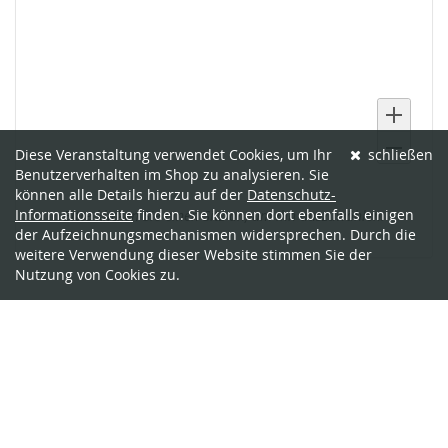
Diese Veranstaltung verwendet Cookies, um Ihr
schließen
Benutzerverhalten im Shop zu analysieren. Sie
Ausgewählte
können alle Details hierzu auf der
Datenschutz-
Informationsseite
finden. Sie können dort ebenfalls einigen
Bitte klicken Sie einen Sitz an, um ihn auszuwählen.
Sitze
der Aufzeichnungsmechanismen widersprechen. Durch die
weitere Verwendung dieser Website stimmen Sie der
Nutzung von Cookies zu.
Produkte
Wenn Sie bereits ein Ticket bestellt
haben
Wenn Sie den Status und die Details Ihrer Bestellung
einsehen oder ändern wollen, klicken Sie auf den Link in einer
der E-Mails, die wir Ihnen im Bestellvorgang geschickt haben.
Wenn Sie den Link nicht finden können, klicken Sie auf den