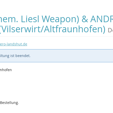
hem. Liesl Weapon) & ANDR
Vilserwirt/Altfraunhofen)
D
ero-landshut.de
ltung ist beendet.
unhofen
 Bestellung.