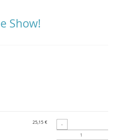
ie Show!
25,15 €
Menge
-