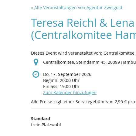
Zum
« Alle Veranstaltungen von Agentur Zweigold
Haupt-
Inhalt
Teresa Reichl & Lena
springen
(Centralkomitee Ha
Dieses Event wird veranstaltet von: Centralkomite
Centralkomitee, Steindamm 45, 20099 Hambu
Do, 17. September 2026
Beginn:
20:00
Uhr
Einlass:
19:00
Uhr
Zum Kalender hinzufügen
Alle Preise zzgl. einer Servicegebühr von 2,95 € pro
Produkte
Standard
Unkategorisierte
freie Platzwahl
Produkte