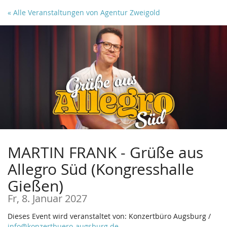
Zum
« Alle Veranstaltungen von Agentur Zweigold
Haupt-
Inhalt
springen
MARTIN FRANK - Grüße aus
Allegro Süd (Kongresshalle
Gießen)
Fr, 8. Januar 2027
Dieses Event wird veranstaltet von: Konzertbüro Augsburg /
info@konzertbuero-augsburg.de