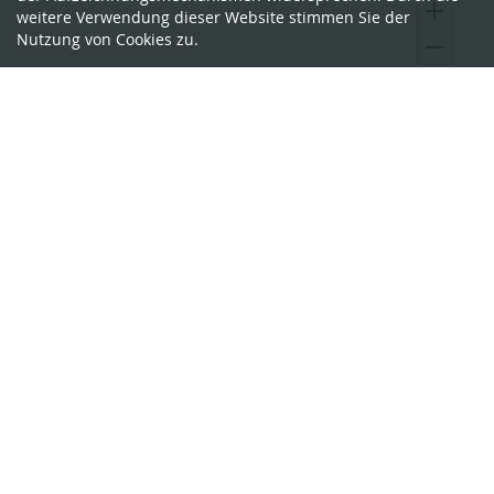
weitere Verwendung dieser Website stimmen Sie der
Nutzung von Cookies zu.
Ausgewählte
Bitte klicken Sie einen Sitz an, um ihn auszuwählen.
Sitze
Produkte
Wenn Sie bereits ein Ticket bestellt
haben
Wenn Sie den Status und die Details Ihrer Bestellung
einsehen oder ändern wollen, klicken Sie auf den Link in einer
der E-Mails, die wir Ihnen im Bestellvorgang geschickt haben.
Wenn Sie den Link nicht finden können, klicken Sie auf den
folgenden Button, um ein erneutes Zusenden des Links
anzufordern.
Link erneut senden
Kontakt
Datenschutz
Impressum