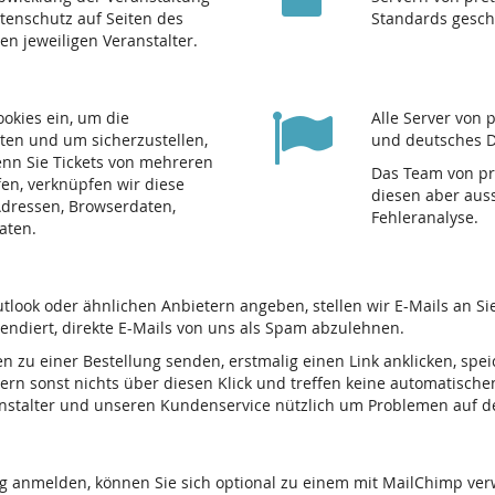
atenschutz auf Seiten des
Standards gesch
den jeweiligen Veranstalter.
ookies ein, um die
Alle Server von 
ten und um sicherzustellen,
und deutsches D
nn Sie Tickets von mehreren
Das Team von pre
fen, verknüpfen wir diese
diesen aber auss
-Adressen, Browserdaten,
Fehleranalyse.
aten.
tlook oder ähnlichen Anbietern angeben, stellen wir E-Mails an S
tendiert, direkte E-Mails von uns als Spam abzulehnen.
en zu einer Bestellung senden, erstmalig einen Link anklicken, spe
ern sonst nichts über diesen Klick und treffen keine automatische
ranstalter und unseren Kundenservice nützlich um Problemen auf 
ng anmelden, können Sie sich optional zu einem mit MailChimp ve