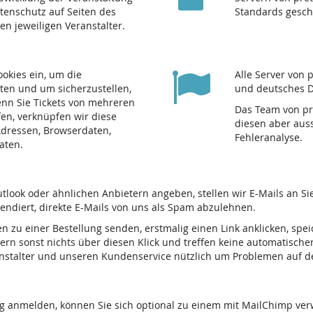
atenschutz auf Seiten des
Standards gesch
den jeweiligen Veranstalter.
ookies ein, um die
Alle Server von 
ten und um sicherzustellen,
und deutsches D
nn Sie Tickets von mehreren
Das Team von pre
fen, verknüpfen wir diese
diesen aber auss
-Adressen, Browserdaten,
Fehleranalyse.
aten.
tlook oder ähnlichen Anbietern angeben, stellen wir E-Mails an S
tendiert, direkte E-Mails von uns als Spam abzulehnen.
en zu einer Bestellung senden, erstmalig einen Link anklicken, spe
ern sonst nichts über diesen Klick und treffen keine automatische
ranstalter und unseren Kundenservice nützlich um Problemen auf 
ng anmelden, können Sie sich optional zu einem mit MailChimp ve