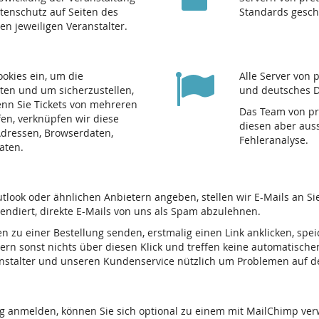
atenschutz auf Seiten des
Standards gesch
den jeweiligen Veranstalter.
ookies ein, um die
Alle Server von 
ten und um sicherzustellen,
und deutsches D
nn Sie Tickets von mehreren
Das Team von pre
fen, verknüpfen wir diese
diesen aber auss
-Adressen, Browserdaten,
Fehleranalyse.
aten.
tlook oder ähnlichen Anbietern angeben, stellen wir E-Mails an S
tendiert, direkte E-Mails von uns als Spam abzulehnen.
en zu einer Bestellung senden, erstmalig einen Link anklicken, spe
ern sonst nichts über diesen Klick und treffen keine automatische
ranstalter und unseren Kundenservice nützlich um Problemen auf 
ng anmelden, können Sie sich optional zu einem mit MailChimp ve